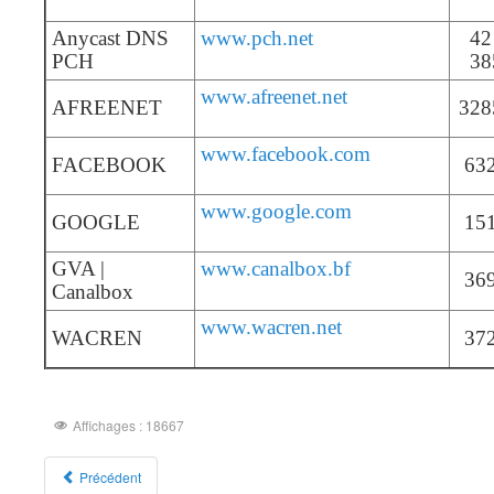
Anycast DNS
www.pch.net
42
PCH
38
www.afreenet.net
AFREENET
328
www.facebook.com
FACEBOOK
63
www.google.com
GOOGLE
15
GVA |
www.canalbox.bf
36
Canalbox
www.wacren.net
WACREN
37
Affichages : 18667
Précédent