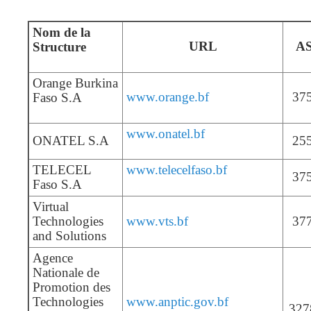
Nom de la
URL
A
Structure
Orange Burkina
www.orange.bf
37
Faso S.A
www.onatel.bf
ONATEL S.A
25
TELECEL
www.telecelfaso.bf
37
Faso S.A
Virtual
Technologies
www.vts.bf
37
and Solutions
Agence
Nationale de
Promotion des
Technologies
www.anptic.gov.bf
327