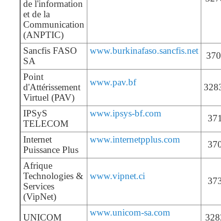
de l'information
et de la
Communication
(ANPTIC)
Sancfis FASO
www.burkinafaso.sancfis.net
37
SA
Point
www.pav.bf
d'Attérissement
328
Virtuel (PAV)
IPSyS
www.ipsys-bf.com
37
TELECOM
Internet
www.internetpplus.com
37
Puissance Plus
Afrique
Technologies &
www.vipnet.ci
37
Services
(VipNet)
www.unicom-sa.com
UNICOM
328