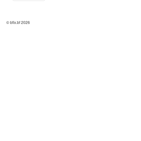
© bfix.bf 2026